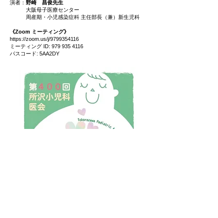
演者：
野崎 昌俊先生
大阪母子医療センター
周産期・小児感染症科 主任部長（兼）新生児科
《Zoom ミーティング》
https://zoom.us/j/9799354116
ミーティング ID: 979 935 4116
パスコード: 5AA2DY