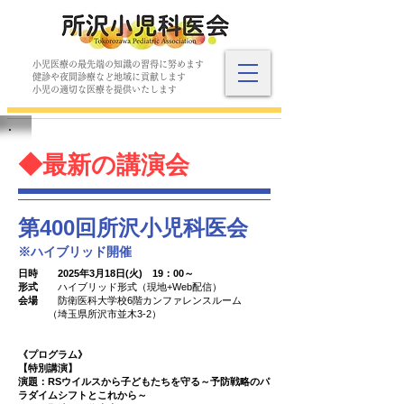
小児医療の最先端の知識の習得に努めます
​健診や夜間診療など地域に貢献します
​小児の適切な医療を提供いたします
◆最新の講演会
​第400回所沢小児科医会
​※ハイブリッド開催
日時
2025年3月18日(火) 19：00～
形式
ハイブリッド形式（現地+Web配信）
会場
防衛医科大学校6階カンファレンスルーム
（埼玉県所沢市並木3-2）
《プログラム》
【特別講演】
演題：RSウイルスから子どもたちを守る～予防戦略のパ
ラダイムシフトとこれから～