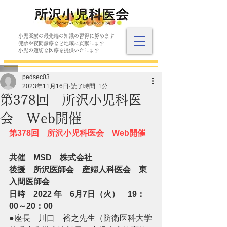
小児医療の最先端の知識の習得に努めます
​健診や夜間診療など地域に貢献します
​小児の適切な医療を提供いたします
pedsec03
2023年11月16日
読了時間: 1分
第378回 所沢小児科医
会 Web開催
第378回　所沢小児科医会　Web開催​
共催　MSD　株式会社
後援　所沢医師会　産婦人科医会　東
入間医師会
日時　2022 年　6月7日（火）　19：
00～20：00
●
座長　川口　裕之先生（防衛医科大学