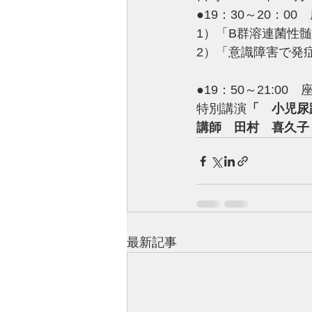
●19：30～20：
1）「B群溶連菌性
​2）「意識障害で
●19：50～21:
特別講演
「　小児尿
​講師　田村　喜久
最新記事