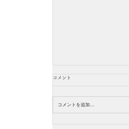
コメント
コメントを追加…
第410回所沢小児科医会