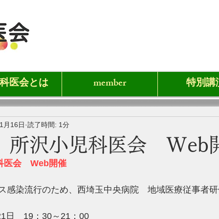
科医会とは
member
特別講
11月16日
読了時間: 1分
回 所沢小児科医会 Web
科医会　Web開催
ルス感染流行のため、西埼玉中央病院　地域医療従事者
1日　19：30～21：00