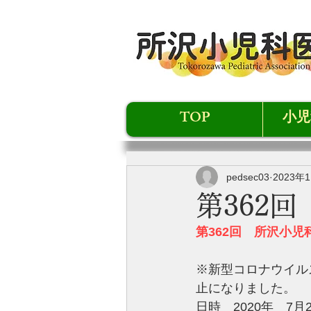
TOP
小児
pedsec03
2023年
第362
第362回　所沢小児
​※新型コロナウイ
止になりました。
日時　2020年　7月2