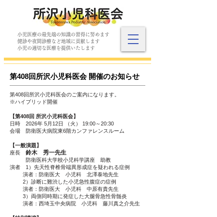
小児医療の最先端の知識の習得に努めます
​健診や夜間診療など地域に貢献します
​小児の適切な医療を提供いたします
​第408回所沢小児科医会 開催のお知らせ
第408回所沢小児科医会のご案内になります。
※ハイブリッド開催
【第408回 所沢小児科医会】
日時 2026年 5月12日 （火） 19:00
～20:30
会場 防衛医大病院東6階カンファレンスルーム
【一般演題】
鈴木 秀一先生
​座長
防衛医科大学校小児科学講座 助教
演者
1）先天性脊椎骨端異形成症を疑われる症例
演者：防衛医大 小児科 北澤泰地先生
2）診断に難渋した小児急性腹症の症例
演者：防衛医大 小児科 中原有貴先生
3）両側同時期に発症した大腿骨急性骨髄炎
演者：西埼玉中央病院 小児科 藤川真之介先生