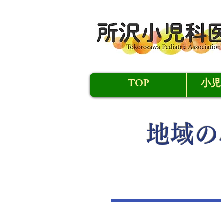
TOP
小児
​地域
​お知らせ