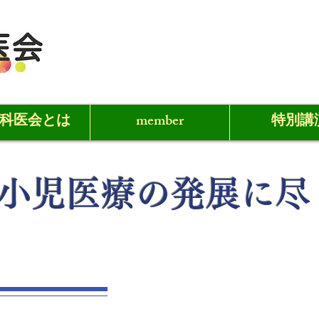
科医会とは
member
特別講
の小児医療の発展に尽